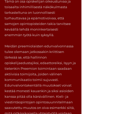
Tämä on osa opiskelijan oikeusturvaa ja 
toisaalta inhimillisestä näkökulmasta 
tarkasteltuna on luonnollisesti 
turhauttavaa ja epämotivoivaa, että 
samojen opintopisteiden takia tarvitsee 
keväällä tehdä moninkertaisesti 
enemmän työtä kuin syksyllä.
Meidän preemiolaisten edunvalvonnassa 
tulee olemaan jatkossakin kriittisen 
tärkeää se, että hallinnon 
opiskelijaedustajiksi, edaattoreiksi, Isyyn ja 
tietenkin Preemion toimintaan saadaan 
aktiivisia toimijoita, joiden välinen 
kommunikaatio toimii sujuvasti. 
Edunvalvontakentällä muutokset voivat 
kestää monesti kauankin ja siksi asioiden 
kanssa pitää olla kärsivällinen. Kieli- ja 
viestintäopintojen opintosuunnitelmaan 
saavutettu muutos on oiva esimerkki siitä, 
mitä pitkäaikaisella yhteistyöllä voidaan 