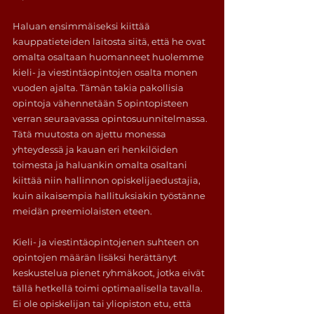
Haluan ensimmäiseksi kiittää 
kauppatieteiden laitosta siitä, että he ovat 
omalta osaltaan huomanneet huolemme 
kieli- ja viestintäopintojen osalta monen 
vuoden ajalta. Tämän takia pakollisia 
opintoja vähennetään 5 opintopisteen 
verran seuraavassa opintosuunnitelmassa. 
Tätä muutosta on ajettu monessa 
yhteydessä ja kauan eri henkilöiden 
toimesta ja haluankin omalta osaltani 
kiittää niin hallinnon opiskelijaedustajia, 
kuin aikaisempia hallituksiakin työstänne 
meidän preemiolaisten eteen.
Kieli- ja viestintäopintojenen suhteen on 
opintojen määrän lisäksi herättänyt 
keskustelua pienet ryhmäkoot, jotka eivät 
tällä hetkellä toimi optimaalisella tavalla. 
Ei ole opiskelijan tai yliopiston etu, että 