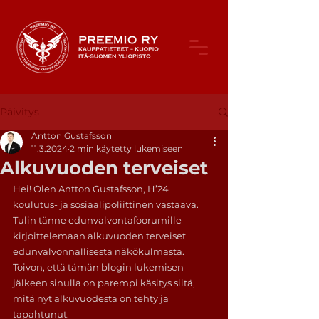
Päivitys
Antton Gustafsson
11.3.2024
2 min käytetty lukemiseen
Alkuvuoden terveiset
Hei! Olen Antton Gustafsson, H’24 
koulutus- ja sosiaalipoliittinen vastaava. 
Tulin tänne edunvalvontafoorumille 
kirjoittelemaan alkuvuoden terveiset 
edunvalvonnallisesta näkökulmasta. 
Toivon, että tämän blogin lukemisen 
jälkeen sinulla on parempi käsitys siitä, 
mitä nyt alkuvuodesta on tehty ja 
tapahtunut.