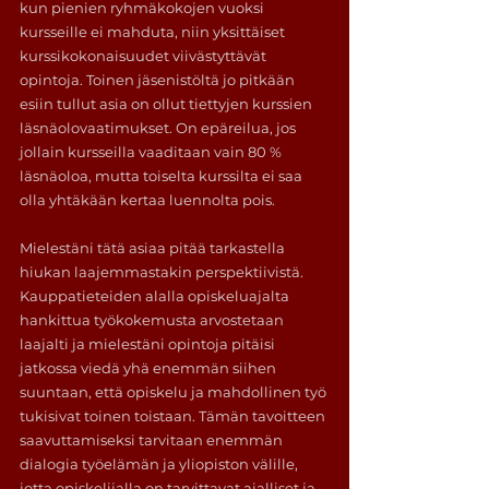
kun pienien ryhmäkokojen vuoksi 
kursseille ei mahduta, niin yksittäiset 
kurssikokonaisuudet viivästyttävät 
opintoja. Toinen jäsenistöltä jo pitkään 
esiin tullut asia on ollut tiettyjen kurssien 
läsnäolovaatimukset. On epäreilua, jos 
jollain kursseilla vaaditaan vain 80 % 
läsnäoloa, mutta toiselta kurssilta ei saa 
olla yhtäkään kertaa luennolta pois. 
Mielestäni tätä asiaa pitää tarkastella 
hiukan laajemmastakin perspektiivistä. 
Kauppatieteiden alalla opiskeluajalta 
hankittua työkokemusta arvostetaan 
laajalti ja mielestäni opintoja pitäisi 
jatkossa viedä yhä enemmän siihen 
suuntaan, että opiskelu ja mahdollinen työ 
tukisivat toinen toistaan. Tämän tavoitteen 
saavuttamiseksi tarvitaan enemmän 
dialogia työelämän ja yliopiston välille, 
jotta opiskelijalla on tarvittavat ajalliset ja 