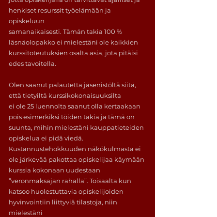
henkiset resurssit työelämään ja 
opiskeluun
samanaikaisesti. Tämän takia 100 % 
läsnäolopakko ei mielestäni ole kaikkien 
kurssitoteutuksien osalta asia, jota pitäisi 
edes tavoitella. 
Olen saanut palautetta jäsenistöltä siitä, 
että tietyiltä kurssikokonaisuuksilta
ei ole 25 luennolta saanut olla kertaakaan 
pois esimerkiksi töiden takia ja tämä on 
suunta, mihin mielestäni kauppatieteiden 
opiskelua ei pidä viedä. 
Kustannustehokkuuden näkökulmasta ei 
ole järkevää pakottaa opiskelijaa käymään 
kurssia kokonaan uudestaan 
”veronmaksajan rahalla”. Toisaalta kun 
katsoo huolestuttavia opiskelijoiden 
hyvinvointiin liittyviä tilastoja, niin 
mielestäni