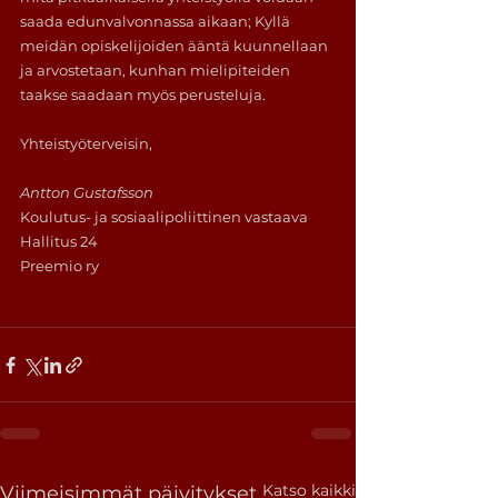
saada edunvalvonnassa aikaan; Kyllä 
meidän opiskelijoiden ääntä kuunnellaan 
ja arvostetaan, kunhan mielipiteiden 
taakse saadaan myös perusteluja.
Yhteistyöterveisin,
Antton Gustafsson
Koulutus- ja sosiaalipoliittinen vastaava 
Hallitus 24
Preemio ry
Katso kaikki
Viimeisimmät päivitykset