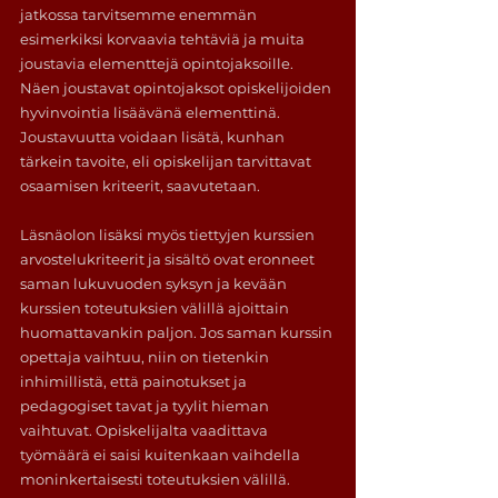
jatkossa tarvitsemme enemmän 
esimerkiksi korvaavia tehtäviä ja muita 
joustavia elementtejä opintojaksoille. 
Näen joustavat opintojaksot opiskelijoiden 
hyvinvointia lisäävänä elementtinä. 
Joustavuutta voidaan lisätä, kunhan 
tärkein tavoite, eli opiskelijan tarvittavat 
osaamisen kriteerit, saavutetaan.
Läsnäolon lisäksi myös tiettyjen kurssien 
arvostelukriteerit ja sisältö ovat eronneet 
saman lukuvuoden syksyn ja kevään 
kurssien toteutuksien välillä ajoittain 
huomattavankin paljon. Jos saman kurssin 
opettaja vaihtuu, niin on tietenkin 
inhimillistä, että painotukset ja 
pedagogiset tavat ja tyylit hieman 
vaihtuvat. Opiskelijalta vaadittava 
työmäärä ei saisi kuitenkaan vaihdella 
moninkertaisesti toteutuksien välillä. 