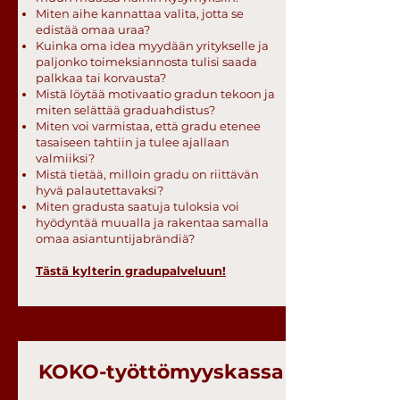
Miten aihe kannattaa valita, jotta se
edistää omaa uraa?
Kuinka oma idea myydään yritykselle ja
paljonko toimeksiannosta tulisi saada
palkkaa tai korvausta?
Mistä löytää motivaatio gradun tekoon ja
miten selättää graduahdistus?
Miten voi varmistaa, että gradu etenee
tasaiseen tahtiin ja tulee ajallaan
valmiiksi?
Mistä tietää, milloin gradu on riittävän
hyvä palautettavaksi?
Miten gradusta saatuja tuloksia voi
hyödyntää muualla ja rakentaa samalla
omaa asiantuntijabrändiä?
Tästä kylterin gradupalveluun!
KOKO-työttömyyskassa