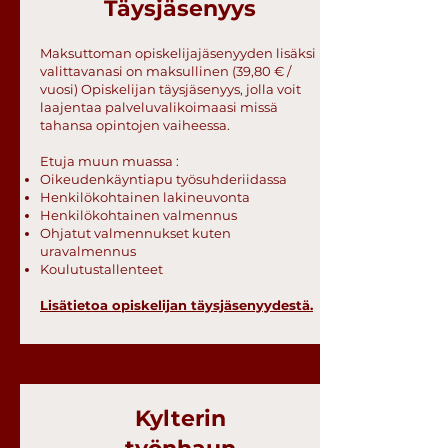
Täysjäsenyys
Maksuttoman opiskelijajäsenyyden lisäksi
valittavanasi on maksullinen (39,80 € /
vuosi) Opiskelijan täysjäsenyys, jolla voit
laajentaa palveluvalikoimaasi missä
tahansa opintojen vaiheessa.
Etuja muun muassa :
Oikeudenkäyntiapu työsuhderiidassa
Henkilökohtainen lakineuvonta
Henkilökohtainen valmennus
Ohjatut valmennukset kuten
uravalmennus
Koulutustallenteet
Lisätietoa opiskelijan täysjäsenyydestä.
Kylterin