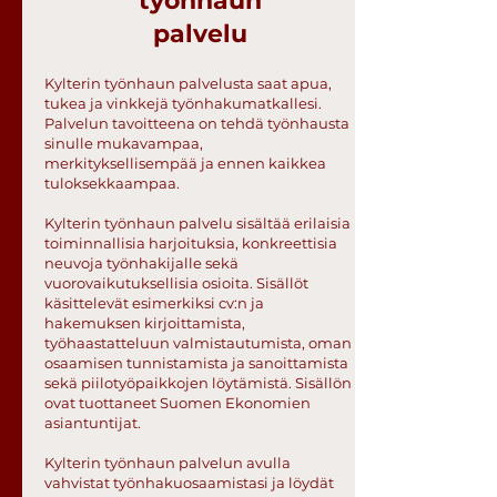
työnhaun
palvelu
Kylterin työnhaun palvelusta saat apua,
tukea ja vinkkejä työnhakumatkallesi.
Palvelun tavoitteena on tehdä työnhausta
sinulle mukavampaa,
merkityksellisempää ja ennen kaikkea
tuloksekkaampaa.
Kylterin työnhaun palvelu sisältää erilaisia
toiminnallisia harjoituksia, konkreettisia
neuvoja työnhakijalle sekä
vuorovaikutuksellisia osioita. Sisällöt
käsittelevät esimerkiksi cv:n ja
hakemuksen kirjoittamista,
työhaastatteluun valmistautumista, oman
osaamisen tunnistamista ja sanoittamista
sekä piilotyöpaikkojen löytämistä. Sisällön
ovat tuottaneet Suomen Ekonomien
asiantuntijat.
Kylterin työnhaun palvelun avulla
vahvistat työnhakuosaamistasi ja löydät