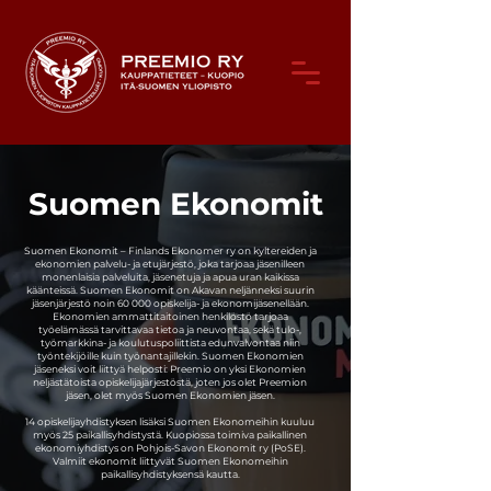
Suomen Ekonomit
Suomen Ekonomit – Finlands Ekonomer ry on kyltereiden ja
ekonomien palvelu- ja etujärjestö, joka tarjoaa jäsenilleen
monenlaisia palveluita, jäsenetuja ja apua uran kaikissa
käänteissä. Suomen Ekonomit on Akavan neljänneksi suurin
jäsenjärjestö noin 60 000 opiskelija- ja ekonomijäsenellään.
Ekonomien ammattitaitoinen henkilöstö tarjoaa
työelämässä tarvittavaa tietoa ja neuvontaa, sekä tulo-,
työmarkkina- ja koulutuspoliittista edunvalvontaa niin
työntekijöille kuin työnantajillekin. Suomen Ekonomien
jäseneksi voit liittyä helposti: Preemio on yksi Ekonomien
neljästätoista opiskelijajärjestöstä, joten jos olet Preemion
jäsen, olet myös Suomen Ekonomien jäsen.
14 opiskelijayhdistyksen lisäksi Suomen Ekonomeihin kuuluu
myös 25 paikallisyhdistystä. Kuopiossa toimiva paikallinen
ekonomiyhdistys on Pohjois-Savon Ekonomit ry (PoSE).
Valmiit ekonomit liittyvät Suomen Ekonomeihin
paikallisyhdistyksensä kautta.