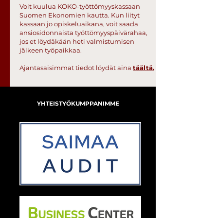
Voit kuulua KOKO-työttömyyskassaan
Suomen Ekonomien kautta. Kun liityt
kassaan jo opiskeluaikana, voit saada
ansiosidonnaista työttömyyspäivärahaa,
jos et löydäkään heti valmistumisen
jälkeen työpaikkaa.
Ajantasaisimmat tiedot löydät aina
täältä.
YHTEISTYÖKUMPPANIMME