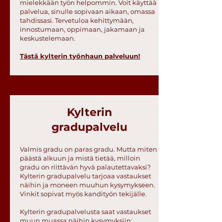
mielekkään työn helpommin. Voit käyttää
palvelua, sinulle sopivaan aikaan, omassa
tahdissasi. Tervetuloa kehittymään,
innostumaan, oppimaan, jakamaan ja
keskustelemaan.
Tästä kylterin työnhaun palveluun!
Kylterin
gradupalvelu
Valmis gradu on paras gradu. Mutta miten
päästä alkuun ja mistä tietää, milloin
gradu on riittävän hyvä palautettavaksi?
Kylterin gradupalvelu tarjoaa vastaukset
näihin ja moneen muuhun kysymykseen.
Vinkit sopivat myös kandityön tekijälle.
Kylterin gradupalvelusta saat vastaukset
muun muassa näihin kysymyksiin: