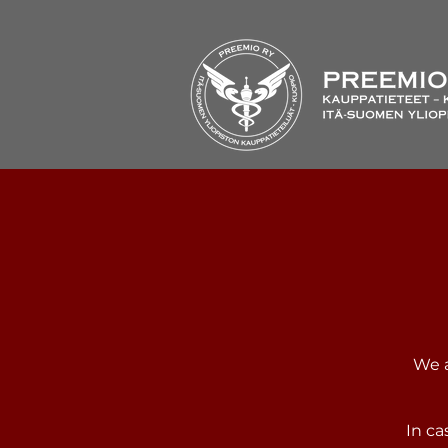
We a
In ca