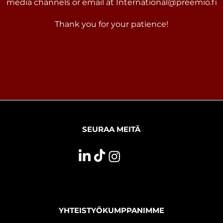
media channels or email at
International@preemio.fi
Thank you for your patience!
SEURAA MEITÄ
YHTEISTYÖKUMPPANIMME